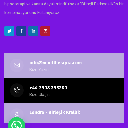
hipnoterapi ve kanıta dayalı mindfulness "Bilinçli Farkındalık"ın bir
kombinasyonunu kullanıyoruz.
info@mindtherapia.com
Bize Yazın
+44 7908 398280
Bize Ulaşın
Londra - Birleşik Krallık