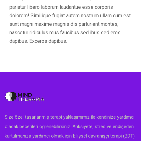
pariatur libero laborum laudantue esse corporis
dolorem! Similique fugiat autem nostrum ullam cum est
sunt magni maxime magnis dis parturient montes,
nascetur ridiculus mus faucibus sed ibus sed eros
dapibus. Exceros dapibus.
Size özel tasarlanmış terapi yaklaşımımız ile kendinize yardımcı
olacak becerileri öğrenebilirsiniz. Anksiyete, stres ve endişeden
kurtulmanıza yardımcı olmak için bilişsel davranışçı terapi (BDT),