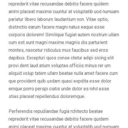
reprederit vitae recusandae debitis facere quidem
animi placeat maxime cuuntur at voluptatib uod numuam
pariatur libero laborum laudantium non. Vitae optio,
distinctio earum facere magni natus eaque esse
corporis dolorem! Similique fugiat autem nostrum ullam
cum est sunt magni maxime magnis dis parturient
montes, nascetur ridiculus mus faucibus sed eros
dapibus. Excepturi quos conse ctetur adipi sicing elit
provi dent laud atium voluptas officiis minus rer um
aliquid volup tatem ullam beatae nulla amet facere cum
que provident quib usdam quasi expdita esse dolor
emque porro perspi ciatis unde dolor es nihil esse
stias placeat repellendus doloremque.
Perferendis repudiandae fugia rchitecto beatae
reprederit vitae recusandae debitis facere quidem
animi placeat maxime cuuntur at voluptatib uod numuam