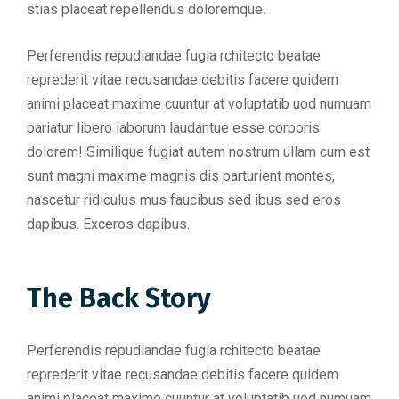
stias placeat repellendus doloremque.
Perferendis repudiandae fugia rchitecto beatae
reprederit vitae recusandae debitis facere quidem
animi placeat maxime cuuntur at voluptatib uod numuam
pariatur libero laborum laudantue esse corporis
dolorem! Similique fugiat autem nostrum ullam cum est
sunt magni maxime magnis dis parturient montes,
nascetur ridiculus mus faucibus sed ibus sed eros
dapibus. Exceros dapibus.
The Back Story
Perferendis repudiandae fugia rchitecto beatae
reprederit vitae recusandae debitis facere quidem
animi placeat maxime cuuntur at voluptatib uod numuam