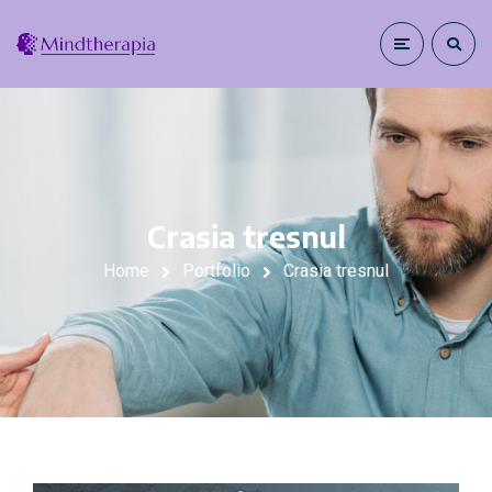
Crasia tresnul
Home
Portfolio
Crasia tresnul